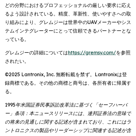
どの分野におけるプロフェッショナルの厳しい要求に応え
るよう設計されている。精度、革新性、使いやすさへの取
り組みにより、グレムジーは世界中のUAVメーカーやシス
テムインテグレーターにとって信頼できるパートナーとな
っている。
グレムジーの詳細については
https://gremsy.com/
を参照
されたい。
©2025 Lantronix, Inc. 無断転載を禁ず。Lantronixは登
録商標である。その他の商標と商号は、各所有者に帰属す
る。
1995年米国証券民事訴訟改革法に基づく「セーフハーバ
ー」条項：本ニュースリリースには、連邦証券法の意味で
の将来の見通しに関する記述が含まれており、これにはラ
ントロニクスの製品やリーダーシップに関連する記述が含