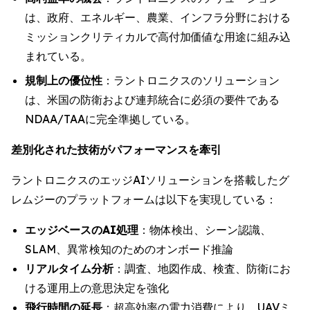
は、政府、エネルギー、農業、インフラ分野における
ミッションクリティカルで高付加価値な用途に組み込
まれている。
規制上の優位性
：ラントロニクスのソリューション
は、米国の防衛および連邦統合に必須の要件である
NDAA/TAAに完全準拠している。
差別化された技術がパフォーマンスを牽引
ラントロニクスのエッジAIソリューションを搭載したグ
レムジーのプラットフォームは以下を実現している：
エッジベースのAI処理
：物体検出、シーン認識、
SLAM、異常検知のためのオンボード推論
リアルタイム分析
：調査、地図作成、検査、防衛にお
ける運用上の意思決定を強化
飛行時間の延長
：超高効率の電力消費により、UAVミ