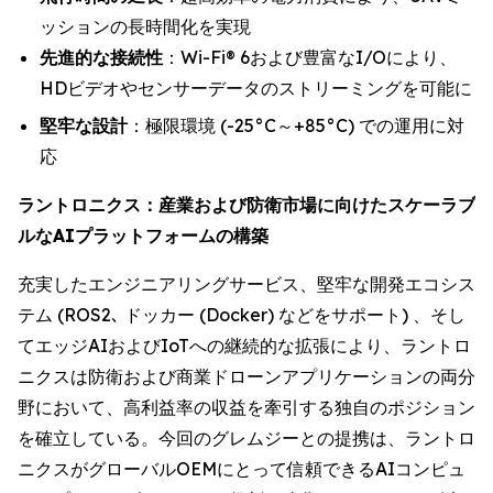
ッションの長時間化を実現
先進的な接続性
：Wi-Fi® 6および豊富なI/Oにより、
HDビデオやセンサーデータのストリーミングを可能に
堅牢な設計
：極限環境 (-25°C～+85°C) での運用に対
応
ラントロニクス：産業および防衛市場に向けたスケーラブ
ルなAIプラットフォームの構築
充実したエンジニアリングサービス、堅牢な開発エコシス
テム (ROS2､ ドッカー (Docker) などをサポート) 、そし
てエッジAIおよびIoTへの継続的な拡張により、ラントロ
ニクスは防衛および商業ドローンアプリケーションの両分
野において、高利益率の収益を牽引する独自のポジション
を確立している。今回のグレムジーとの提携は、ラントロ
ニクスがグローバルOEMにとって信頼できるAIコンピュ