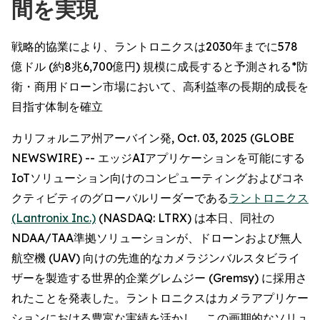
間を実現
戦略的協業により、ラントロニクスは2030年までに578
億ドル (約8兆6,700億円) 規模に成長すると予測される*防
衛・商用ドローン市場において、高利益率の長期的成長を
目指す体制を確立
カリフォルニア州アーバイン発, Oct. 03, 2025 (GLOBE
NEWSWIRE) -- エッジAIアプリケーションを可能にする
IoTソリューション向けのコンピューティングおよびコネ
クティビティのグローバルリーダーである
ラントロニクス
(Lantronix Inc.)
(NASDAQ: LTRX) は本日、同社の
NDAA/TAA準拠ソリューションが、ドローンおよび無人
航空機 (UAV) 向けの先進的なカメラジンバルスタビライ
ザーを製造する世界的企業グレムジー (Gremsy) に採用さ
れたことを発表した。ラントロニクスはカメラアプリケー
ションにおける豊富な実績を活かし、この画期的なソリュ