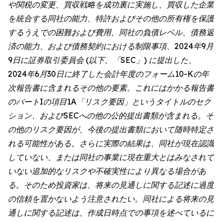
や関税の変更、買収戦略を成功裏に実施し、買収した企業
を統合する同社の能力、特許およびその他の所有権を保護
するうえでの困難および費用、同社の負債レベル、債務返
済の能力、および債務契約における制限事項、2024年9月
9日に証券取引委員会 (以下、「SEC」) に提出した、
2024年6月30日に終了した会計年度のフォーム10-Kの年
次報告書に含まれるその他の要素。これにはかかる報告書
のパートIの項目1A「リスク要因」というタイトルのセク
ション、およびSECへの他の公的提出書類が含まれる。そ
の他のリスク要因が、今後の提出書類において随時特定さ
れる可能性がある。さらに実際の結果は、同社が現在認識
していない、または同社の事業に現在重大とはみなされて
いない追加的なリスクや不確実性により異なる場合があ
る。そのため投資家は、将来の見通しに関する記述に過度
の信頼を置かないよう注意されたい。同社による将来の見
通しに関する記述は、作成日時点での事項を述べているに