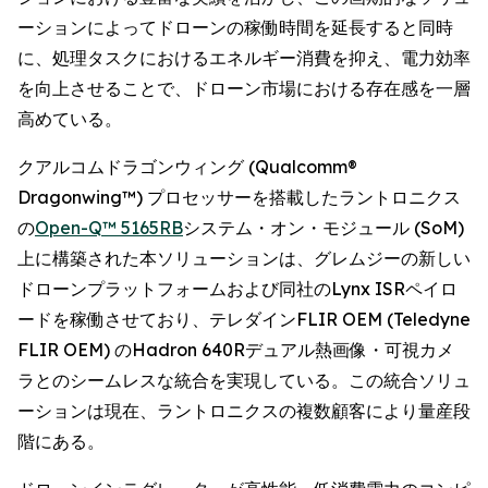
ーションによってドローンの稼働時間を延長すると同時
に、処理タスクにおけるエネルギー消費を抑え、電力効率
を向上させることで、ドローン市場における存在感を一層
高めている。
クアルコムドラゴンウィング (Qualcomm®
Dragonwing™) プロセッサーを搭載したラントロニクス
の
Open-Q™ 5165RB
システム・オン・モジュール (SoM)
上に構築された本ソリューションは、グレムジーの新しい
ドローンプラットフォームおよび同社のLynx ISRペイロ
ードを稼働させており、テレダインFLIR OEM (Teledyne
FLIR OEM) のHadron 640Rデュアル熱画像・可視カメ
ラとのシームレスな統合を実現している。この統合ソリュ
ーションは現在、ラントロニクスの複数顧客により量産段
階にある。