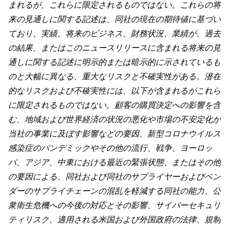
まれるが、これらに限定されるものではない。これらの将
来の見通しに関する記述は、同社の現在の期待値に基づい
ており、実績、将来のビジネス、財務状況、業績が、過去
の結果、またはこのニュースリリースに含まれる将来の見
通しに関する記述に明示的または暗示的に示されているも
のと大幅に異なる、重大なリスクと不確実性がある。潜在
的なリスクおよび不確実性には、以下が含まれるがこれら
に限定されるものではない。顧客の購買決定への影響を含
む、地域および世界経済の状況の悪化や市場の不安定化が
当社の事業に及ぼす影響などの要因、新型コロナウイルス
感染症のパンデミックやその他の流行、戦争、ヨーロッ
パ、アジア、中東における最近の緊張状態、またはその他
の要因による、同社および同社のサプライヤーおよびベン
ダーのサプライチェーンの混乱を軽減する同社の能力、公
衆衛生危機への今後の対応とその影響、サイバーセキュリ
ティリスク、適用される米国および外国政府の法律、規制