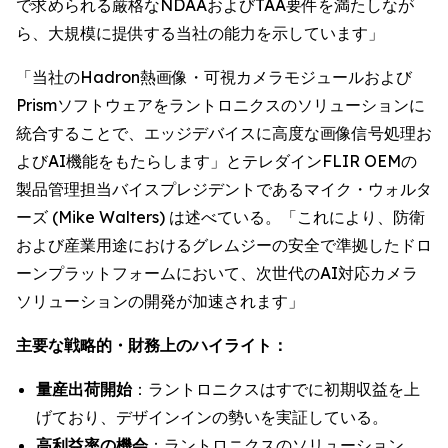
で求められる厳格なNDAAおよびTAA要件を満たしなが
ら、大規模に提供する当社の能力を示しています」
「当社のHadron熱画像・可視カメラモジュールおよび
Prismソフトウェアをラントロニクスのソリューションに
統合することで、エッジデバイスに高度な画像信号処理お
よびAI機能をもたらします」とテレダインFLIR OEMの
製品管理担当バイスプレジデントであるマイク・ウォルタ
ーズ (Mike Walters) は述べている。「これにより、防衛
および産業用途におけるグレムジーの安全で準拠したドロ
ーンプラットフォームにおいて、次世代のAI対応カメラ
ソリューションの開発が加速されます」
主要な戦略的・財務上のハイライト：
量産出荷開始
：ラントロニクスはすでに初期収益を上
げており、デザインインの勢いを実証している。
高利益率の機会
：ラントロニクスのソリューション