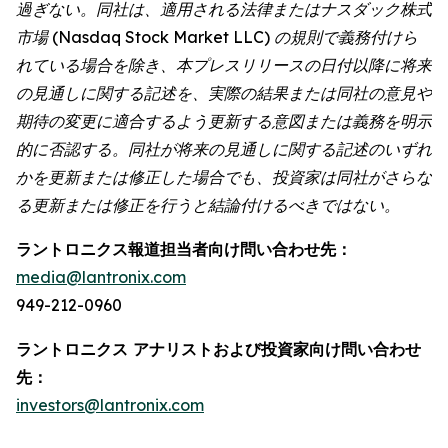
過ぎない。同社は、適用される法律またはナスダック株式
市場 (Nasdaq Stock Market LLC) の規則で義務付けら
れている場合を除き、本プレスリリースの日付以降に将来
の見通しに関する記述を、実際の結果または同社の意見や
期待の変更に適合するよう更新する意図または義務を明示
的に否認する。同社が将来の見通しに関する記述のいずれ
かを更新または修正した場合でも、投資家は同社がさらな
る更新または修正を行うと結論付けるべきではない。
ラントロニクス報道担当者向け問い合わせ先：
media@lantronix.com
949-212-0960
ラントロニクス アナリストおよび投資家向け問い合わせ
先：
investors@lantronix.com