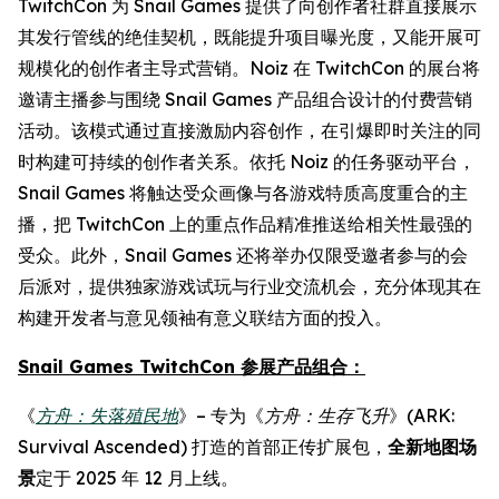
TwitchCon 为 Snail Games 提供了向创作者社群直接展示
其发行管线的绝佳契机，既能提升项目曝光度，又能开展可
规模化的创作者主导式营销。Noiz 在 TwitchCon 的展台将
邀请主播参与围绕 Snail Games 产品组合设计的付费营销
活动。该模式通过直接激励内容创作，在引爆即时关注的同
时构建可持续的创作者关系。依托 Noiz 的任务驱动平台，
Snail Games 将触达受众画像与各游戏特质高度重合的主
播，把 TwitchCon 上的重点作品精准推送给相关性最强的
受众。此外，Snail Games 还将举办仅限受邀者参与的会
后派对，提供独家游戏试玩与行业交流机会，充分体现其在
构建开发者与意见领袖有意义联结方面的投入。
Snail Games TwitchCon 参展产品组合：
《
方舟：失落殖民地
》– 专为《
方舟：生存飞升
》(ARK:
Survival Ascended) 打造的首部正传扩展包，
全新地图场
景
定于 2025 年 12 月上线。