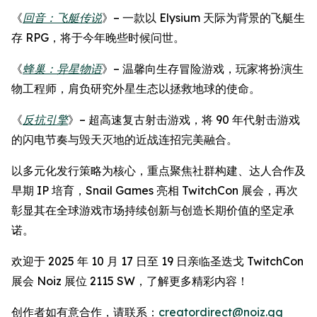
《
回音：飞艇传说
》– 一款以 Elysium 天际为背景的飞艇生
存 RPG，将于今年晚些时候问世。
《
蜂巢：异星物语
》– 温馨向生存冒险游戏，玩家将扮演生
物工程师，肩负研究外星生态以拯救地球的使命。
《
反抗引擎
》– 超高速复古射击游戏，将 90 年代射击游戏
的闪电节奏与毁天灭地的近战连招完美融合。
以多元化发行策略为核心，重点聚焦社群构建、达人合作及
早期 IP 培育，Snail Games 亮相 TwitchCon 展会，再次
彰显其在全球游戏市场持续创新与创造长期价值的坚定承
诺。
欢迎于 2025 年 10 月 17 日至 19 日亲临圣迭戈 TwitchCon
展会 Noiz 展位 2115 SW，了解更多精彩内容！
创作者如有意合作，请联系：
creatordirect@noiz.gg