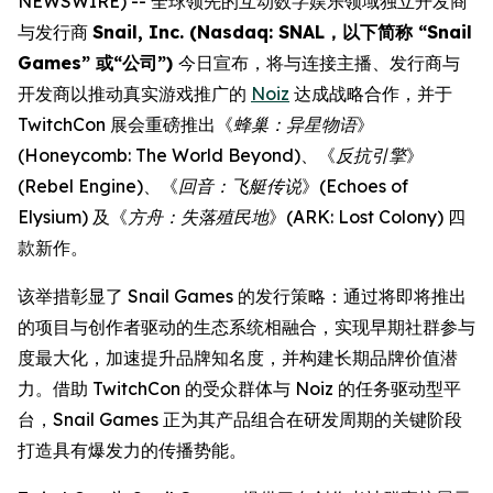
NEWSWIRE) -- 全球领先的互动数字娱乐领域独立开发商
与发行商
Snail, Inc. (Nasdaq: SNAL，以下简称 “Snail
Games” 或“公司”)
今日宣布，将与连接主播、发行商与
开发商以推动真实游戏推广的
Noiz
达成战略合作，并于
TwitchCon 展会重磅推出《
蜂巢：异星物语
》
(
Honeycomb: The World Beyond
)、《
反抗引擎
》
(
Rebel Engine
)、《
回音：飞艇传说
》(
Echoes of
Elysium
) 及《
方舟：失落殖民地
》(
ARK: Lost Colony
) 四
款新作。
该举措彰显了 Snail Games 的发行策略：通过将即将推出
的项目与创作者驱动的生态系统相融合，实现早期社群参与
度最大化，加速提升品牌知名度，并构建长期品牌价值潜
力。借助 TwitchCon 的受众群体与 Noiz 的任务驱动型平
台，Snail Games 正为其产品组合在研发周期的关键阶段
打造具有爆发力的传播势能。